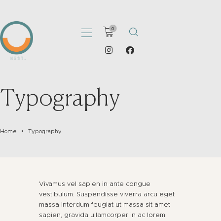
0
HOME
Typography
ABOUT
PORTFOLIO
Home
Typography
SHOP
CATALOGS
ARTICLES
CONTACT
Vivamus vel sapien in ante congue
vestibulum. Suspendisse viverra arcu eget
massa interdum feugiat ut massa sit amet
sapien, gravida ullamcorper in ac lorem