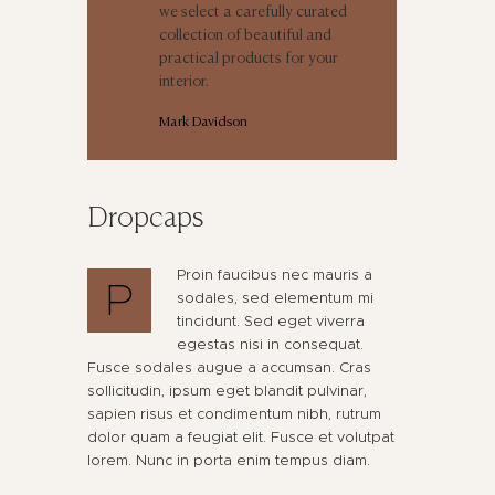
we select a carefully curated
collection of beautiful and
practical products for your
interior.
Mark Davidson
Dropcaps
Proin faucibus nec mauris a
P
sodales, sed elementum mi
tincidunt. Sed eget viverra
egestas nisi in consequat.
Fusce sodales augue a accumsan. Cras
sollicitudin, ipsum eget blandit pulvinar,
sapien risus et condimentum nibh, rutrum
dolor quam a feugiat elit. Fusce et volutpat
lorem. Nunc in porta enim tempus diam.