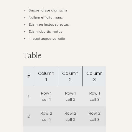
Suspendisse dignissim
Nullam efficitur nunc
Etiam eu lectus at lectus
Etiam lobortis metus
In eget augue vel odio
Table
Column
Column
Column
#
1
2
3
Row 1
Row 1
Row 1
1
cell 1
cell 2
cell 3
Row 2
Row 2
Row 2
2
cell 1
cell 2
cell 3