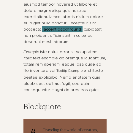
eiusmod tempor hovered ut labore et
dolore magna aliqu quis nostrud
exercitationullamco laboris nisllum dolore
eu fugiat nulla pariatur. Excepteur sint
occaecat
accent background
cupidatat
non proident officia sunt in culpa qui
deserunt mest laborum.
Example
iste natus error sit voluptatem
italic text example doloremque laudantium,
totam rem aperiam, eaque ipsa quae ab
illo inventore vei
architecto
Tooltip Example
beatae explicabo. Nemo enptatem quia
oluptas aut odit aut fugit, sed quia
consequuntur magni dolores eos quiet.
Blockquote
Traveling the world of creators,