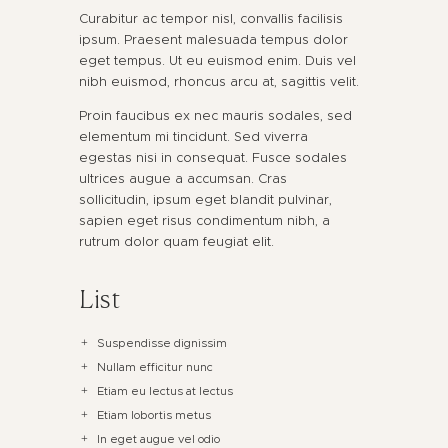
Curabitur ac tempor nisl, convallis facilisis
ipsum. Praesent malesuada tempus dolor
eget tempus. Ut eu euismod enim. Duis vel
nibh euismod, rhoncus arcu at, sagittis velit.
Proin faucibus ex nec mauris sodales, sed
elementum mi tincidunt. Sed viverra
egestas nisi in consequat. Fusce sodales
ultrices augue a accumsan. Cras
sollicitudin, ipsum eget blandit pulvinar,
sapien eget risus condimentum nibh, a
rutrum dolor quam feugiat elit.
List
Suspendisse dignissim
Nullam efficitur nunc
Etiam eu lectus at lectus
Etiam lobortis metus
In eget augue vel odio